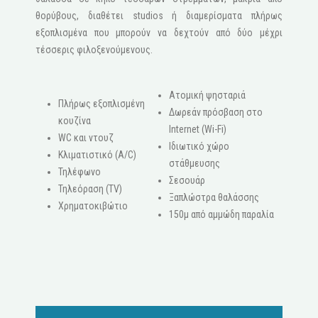
θορύβους, διαθέτει studios ή διαμερίσματα πλήρως
εξοπλισμένα που μπορούν να δεχτούν από δύο μέχρι
τέσσερις φιλοξενούμενους.
Ατομική ψησταριά
Πλήρως εξοπλισμένη
Δωρεάν πρόσβαση στο
κουζίνα
Internet (Wi-Fi)
WC και ντουζ
Ιδιωτικό χώρο
Κλιματιστικό (A/C)
στάθμευσης
Τηλέφωνο
Σεσουάρ
Τηλεόραση (ΤV)
Ξαπλώστρα θαλάσσης
Χρηματοκιβώτιο
150μ από αμμώδη παραλία