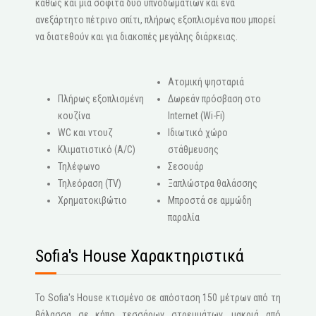
καθώς και μια σοφίτα δύο υπνοδωματίων και ένα
ανεξάρτητο πέτρινο σπίτι, πλήρως εξοπλισμένα που μπορεί
να διατεθούν και για διακοπές μεγάλης διάρκειας.
Ατομική ψησταριά
Πλήρως εξοπλισμένη
Δωρεάν πρόσβαση στο
κουζίνα
Internet (Wi-Fi)
WC και ντουζ
Ιδιωτικό χώρο
Κλιματιστικό (A/C)
στάθμευσης
Τηλέφωνο
Σεσουάρ
Τηλεόραση (ΤV)
Ξαπλώστρα θαλάσσης
Χρηματοκιβώτιο
Μπροστά σε αμμώδη
παραλία
Sofia's House Χαρακτηριστικά
Το Sofia's House κτισμένο σε απόσταση 150 μέτρων από τη
θάλασσα σε κήπο τεσσάρων στρεμμάτων, μακριά από