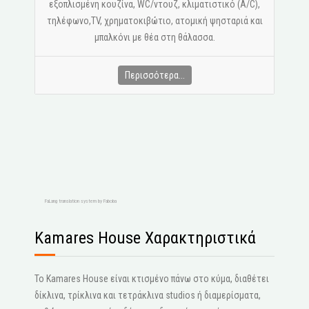
εξοπλισμένη κουζίνα, WC/ντουζ, κλιματιστικό (A/C),
τηλέφωνο,ΤV, χρηματοκιβώτιο, ατομική ψησταριά και
μπαλκόνι με θέα στη θάλασσα.
Περισσότερα...
FaLang translation system by Faboba
Kamares House Χαρακτηριστικά
Το Kamares House είναι κτισμένο πάνω στο κύμα, διαθέτει
δίκλινα, τρίκλινα και τετράκλινα studios ή διαμερίσματα,