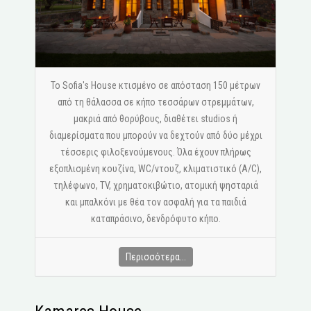
Το Sofia's House κτισμένο σε απόσταση 150 μέτρων
από τη θάλασσα σε κήπο τεσσάρων στρεμμάτων,
μακριά από θορύβους, διαθέτει studios ή
διαμερίσματα που μπορούν να δεχτούν από δύο μέχρι
τέσσερις φιλοξενούμενους. Όλα έχουν πλήρως
εξοπλισμένη κουζίνα, WC/ντουζ, κλιματιστικό (A/C),
τηλέφωνο, ΤV, χρηματοκιβώτιο, ατομική ψησταριά
και μπαλκόνι με θέα τον ασφαλή για τα παιδιά
καταπράσινο, δενδρόφυτο κήπο.
Περισσότερα...