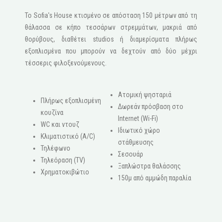
Το Sofia's House κτισμένο σε απόσταση 150 μέτρων από τη
θάλασσα σε κήπο τεσσάρων στρεμμάτων, μακριά από
θορύβους, διαθέτει studios ή διαμερίσματα πλήρως
εξοπλισμένα που μπορούν να δεχτούν από δύο μέχρι
τέσσερις φιλοξενούμενους.
Ατομική ψησταριά
Πλήρως εξοπλισμένη
Δωρεάν πρόσβαση στο
κουζίνα
Internet (Wi-Fi)
WC και ντουζ
Ιδιωτικό χώρο
Κλιματιστικό (A/C)
στάθμευσης
Τηλέφωνο
Σεσουάρ
Τηλεόραση (ΤV)
Ξαπλώστρα θαλάσσης
Χρηματοκιβώτιο
150μ από αμμώδη παραλία