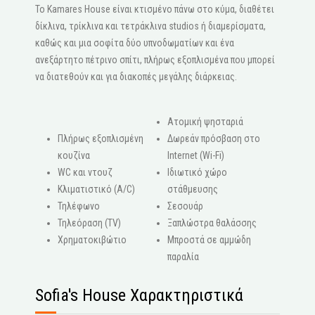
Το Kamares House είναι κτισμένο πάνω στο κύμα, διαθέτει
δίκλινα, τρίκλινα και τετράκλινα studios ή διαμερίσματα,
καθώς και μια σοφίτα δύο υπνοδωματίων και ένα
ανεξάρτητο πέτρινο σπίτι, πλήρως εξοπλισμένα που μπορεί
να διατεθούν και για διακοπές μεγάλης διάρκειας.
Ατομική ψησταριά
Πλήρως εξοπλισμένη
Δωρεάν πρόσβαση στο
κουζίνα
Internet (Wi-Fi)
WC και ντουζ
Ιδιωτικό χώρο
Κλιματιστικό (A/C)
στάθμευσης
Τηλέφωνο
Σεσουάρ
Τηλεόραση (ΤV)
Ξαπλώστρα θαλάσσης
Χρηματοκιβώτιο
Μπροστά σε αμμώδη
παραλία
Sofia's House Χαρακτηριστικά