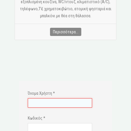
εξοπλισμένη κουζίνα, WC/ντουζ, κλιματιστικό (A/C),
τηλέφωνο,ΤV, χρηματοκιβώτιο, ατομική ψησταριά και
μπαλκόνι με θέα στη θάλασσα.
Περισσότερα...
Όνομα Χρήστη
*
Κωδικός
*