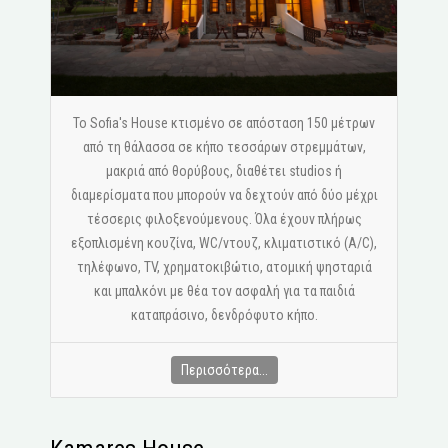
Το Sofia's House κτισμένο σε απόσταση 150 μέτρων
από τη θάλασσα σε κήπο τεσσάρων στρεμμάτων,
μακριά από θορύβους, διαθέτει studios ή
διαμερίσματα που μπορούν να δεχτούν από δύο μέχρι
τέσσερις φιλοξενούμενους. Όλα έχουν πλήρως
εξοπλισμένη κουζίνα, WC/ντουζ, κλιματιστικό (A/C),
τηλέφωνο, ΤV, χρηματοκιβώτιο, ατομική ψησταριά
και μπαλκόνι με θέα τον ασφαλή για τα παιδιά
καταπράσινο, δενδρόφυτο κήπο.
Περισσότερα...