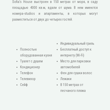
Sofia's House выстроен в 150 метрах от моря, в саду
площадью 4000 кв.м, вдали от шума. В нем имеются
номера-studios и апартаменты, в которых могут
разместиться от двух до четырех гостей.
Индивидуальный гриль
Πолностью
Бесплатный доступ к
оборудованная кухня
интернету (Wi-Fi)
Туалет с душем
Место для парковки
Κондиционер
автомобилей
Τелефон
Фен для сушки волос
Τелевизор
Лежаки
Сейф
В 150 метрах от
песчаного пляжа