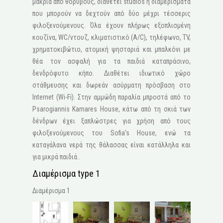
μακριά από θορύβους, διαθέτει studios ή διαμερίσματα
που μπορούν να δεχτούν από δύο μέχρι τέσσερις
φιλοξενούμενους. Όλα έχουν πλήρως εξοπλισμένη
κουζίνα, WC/ντουζ, κλιματιστικό (A/C), τηλέφωνο, ΤV,
χρηματοκιβώτιο, ατομική ψησταριά και μπαλκόνι με
θέα τον ασφαλή για τα παιδιά καταπράσινο,
δενδρόφυτο κήπο. Διαθέτει ιδιωτικό χώρο
στάθμευσης και δωρεάν ασύρματη πρόσβαση στο
Internet (Wi-Fi). Στην αμμώδη παραλία μπροστά από το
Psarogiannis Kamares House, κάτω από τη σκιά των
δένδρων έχει ξαπλώστρες για χρήση από τους
φιλοξενούμενους του Sofia's House, ενώ τα
καταγάλανα νερά της θάλασσας είναι κατάλληλα και
για μικρά παιδιά..
Διαμέρισμα type 1
Διαμέρισμα 1