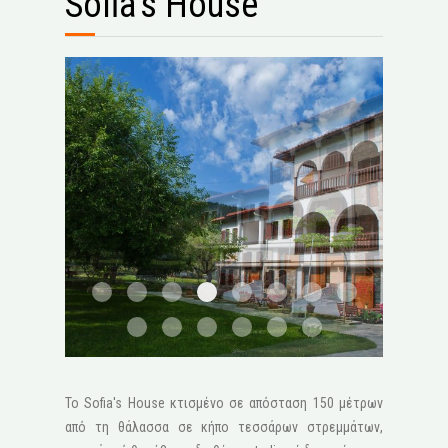
Sofia's House
STV2032
STV1994 Edit 1600x1200
1
2
3
4
5
6
7
8
9
10
11
12
Το Sofia's House κτισμένο σε απόσταση 150 μέτρων
από τη θάλασσα σε κήπο τεσσάρων στρεμμάτων,