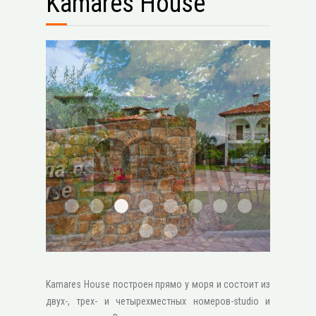
Kamares House
1
2
3
4
5
6
111
2 1600x1200
STV2046
1 1600x1200
Kamares House построен прямо у моря и состоит из
двух-, трех- и четырехместных номеров-studio и