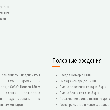
091500
91189
вязи
Полезные сведения
 семейного предприятия
Заезд в номер с 14:00
я в двух домах -
Выезд з номера до 12:00
ря, а Sofia's Houseв 150 м
Смена полотенец каждые 2 дня
 здания полностью
Смена белья каждые 3 дня
ы и адаптированы к
Проживание с животными не допу
енным жильцов.
Гостеприимство и использование