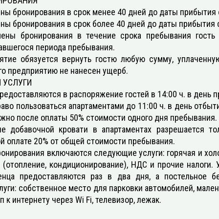
ИРОВАНИЯ
ены бронирования в срок менее 40 дней до даты прибытия
ены бронирования в срок более 40 дней до даты прибытия
мены бронирования в течение срока пребывания гость
авшегося периода пребывания.
тие обязуется вернуть гостю любую сумму, уплаченную
о предприятию не нанесен ущерб.
 УСЛУГИ
редоставляются в распоряжение гостей в 14:00 ч. в день 
аво пользоваться апартаментами до 11:00 ч. в день отбыти
жно после оплаты 50% стоимости одного дня пребывания.
ие добавочной кровати в апартаментах разрешается то
й оплате 20% от общей стоимости пребывания.
онирования включаются следующие услуги: горячая и холо
 (отопление, кондиционирование), НДС и прочие налоги.
енца предоставляются раз в два дня, а постельное б
уги: собственное место для парковки автомобилей, малень
п к интернету через Wi Fi, телевизор, лежак.