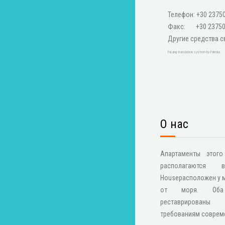
Телефон: +30 2375
Факс: +30 23750
Другие средства с
FaLang translation system by Faboba
О нас
Апартаменты этого
располагаютс
Houseрасположен у мо
от моря. Оба
реставрирован
требованиям соврем