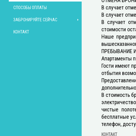
ОТМЕНА БРОН
В случает отм
СПОСОБЫ ОПЛАТЫ
В случает отм
ЗАБРОНИРУЙТЕ СЕЙЧАС
В случает от
стоимости ост
КОНТАКТ
Наше предприя
вышесказанног
ΠРЕБЫВАНИЕ И
Апартаменты п
Гости имеют пр
отбытия возмо
Предоставлен
дополнительно
В стоимость бр
электричество
чистые полот
бесплатные усл
телефон, досту
КОНТАКТ